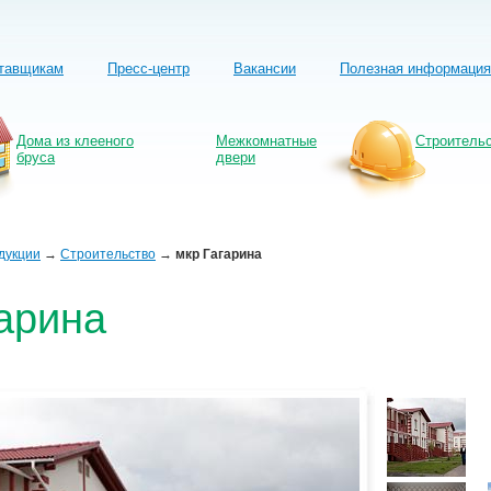
тавщикам
Пресс-центр
Вакансии
Полезная информация
Дома из клееного
Межкомнатные
Строитель
бруса
двери
дукции
→
Строительство
→
мкр Гагарина
арина