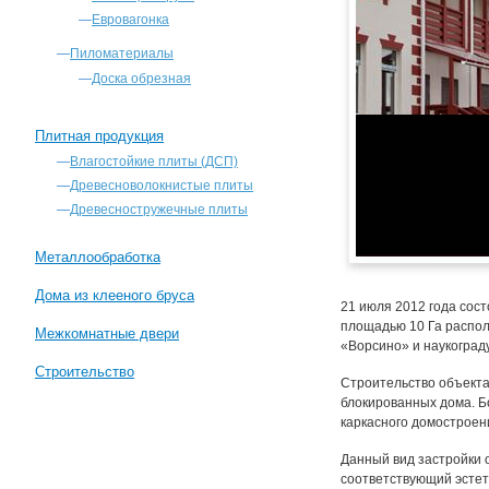
—
Евровагонка
—
Пиломатериалы
—
Доска обрезная
Плитная продукция
—
Влагостойкие плиты (ДСП)
—
Древесноволокнистые плиты
—
Древесностружечные плиты
Металлообработка
Дома из клееного бруса
21 июля 2012 года сос
площадью 10 Га распол
Межкомнатные двери
«Ворсино» и наукоград
Строительство
Строительство объекта
блокированных дома. Б
каркасного домостроен
Данный вид застройки 
соответствующий эстет