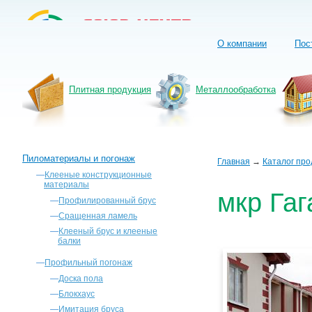
О компании
Пос
Плитная продукция
Металлообработка
Пиломатериалы и погонаж
Главная
→
Каталог про
—
Клееные конструкционные
материалы
мкр Гаг
—
Профилированный брус
—
Сращенная ламель
—
Клееный брус и клееные
балки
—
Профильный погонаж
—
Доска пола
—
Блокхаус
—
Имитация бруса