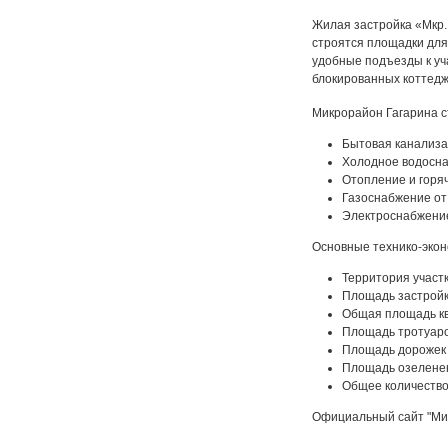
Жилая застройка «Мкр. 
строятся площадки для
удобные подъезды к уч
блокированных коттедж
Микрорайон Гагарина с
Бытовая канализа
Холодное водосна
Отопление и горя
Газоснабжение от 
Электроснабжение
Основные технико-экон
Территория участк
Площадь застройки
Общая площадь ква
Площадь тротуаров
Площадь дорожек 
Площадь озеленен
Общее количество
Официальный сайт "Ми