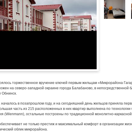
тоялось торжественное вручение ключей первым жильцам «Микрорайона Гаг
ожен на северо-западной окраине города Балабаново, в непосредственной б
у Обнинск.
 началось в позапрошлом году, и на сегодняшний день жильцов приняла перв
ольшая часть из 215 расположенных в них квартир выполнена по технологии
ия (Wienmann), остальные построены по традиционной монолитно-каркасной
обеспечивает не только престиж и максимальный комфорт в организации жизн
ический облик микрорайона.