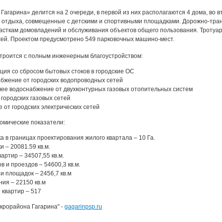
Гагарина» делится на 2 очереди, в первой из них располагаются 4 дома, во в
 отдыха, совмещенные с детскими и спортивными площадками. Дорожно-тра
асткам домовладений и обслуживания объектов общего пользования. Тротуа
ей. Проектом предусмотрено 549 парковочных машино-мест.
троится с полным инженерным благоустройством:
ция со сбросом бытовых стоков в городские ОС
бжение от городских водопроводных сетей
чее водоснабжение от двухконтурных газовых отопительных систем
городских газовых сетей
 от городских электрических сетей
омические показатели:
а в границах проектирования жилого квартала – 10 Га.
 – 20081.59 кв.м.
ртир – 34507,55 кв.м.
 и проездов – 54600,3 кв.м.
и площадок – 2456,7 кв.м
ия – 22150 кв.м
 квартир – 517
крорайона Гагарина" -
gagarinpsp.ru