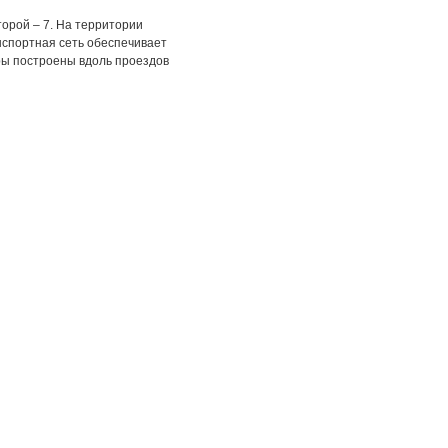
торой – 7. На территории
нспортная сеть обеспечивает
ры построены вдоль проездов