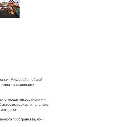
арина». Микрорайон общей
лизости к технопарку
ая очередь микрорайона – 4
 быстровозводимого панельно-
 методике.
енного пространства, но и