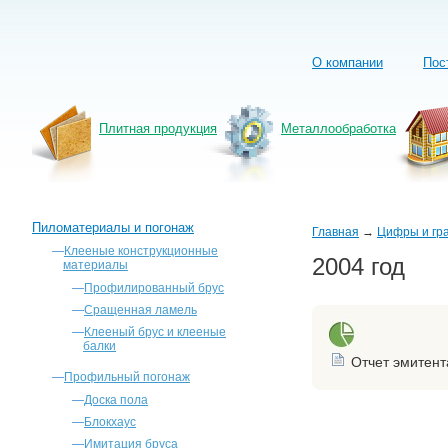
О компании
Пос
Плитная продукция
Металлообработка
Пиломатериалы и погонаж
Главная
→
Цифры и гр
—
Клееные конструкционные
2004 год
материалы
—
Профилированный брус
—
Сращенная ламель
—
Клееный брус и клееные
балки
Отчет эмитент
—
Профильный погонаж
—
Доска пола
—
Блокхаус
—
Имитация бруса