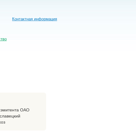
Контактная информация
ство
 эмитента ОАО
славецкий
хоз