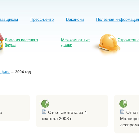
тавщикам
Пресс-центр
Вакансии
Полезная информация
Дома из клееного
Межкомнатные
Строитель
бруса
двери
афики
→
2004 год
а
Отчёт эмитета за 4
Отчет
квартал 2003 г.
Малояро
леспром