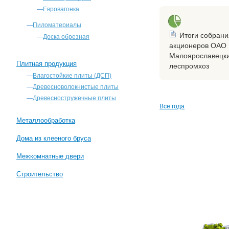
—
Евровагонка
—
Пиломатериалы
Итоги собрани
—
Доска обрезная
акционеров ОАО
Малоярославецк
Плитная продукция
леспромхоз
—
Влагостойкие плиты (ДСП)
—
Древесноволокнистые плиты
—
Древесностружечные плиты
Все года
Металлообработка
Дома из клееного бруса
Межкомнатные двери
Строительство