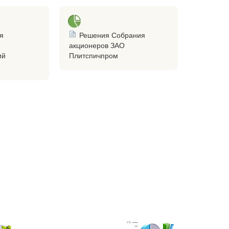
я
Решения Собрания
акционеров ЗАО
ий
Плитспичпром